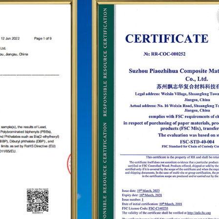
сетей. Для дальнейшего утверждения статуса бренда
«PUODEHUA» на международной арене мы создали
маркетинговую сеть в десятках стран и регионов, таких
как США, Германия, Япония, Южная Корея, Бразилия,
Мексика, Россия, Ближний Восток. и так далее, охватывая
Азию, Европу, Америку, Африку и другие регионы, и
стали долгосрочным стабильным поставщиком.