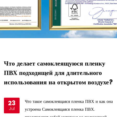
Что делает самоклеящуюся пленку
К
ПВХ подходящей для длительного
п
использования на открытом воздухе?
у
23
Что такое самоклеящаяся пленка ПВХ и как она
Jul
и
устроена Самоклеящаяся пленка ПВХ.