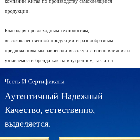
компаний Китая по производству самоклеящейся
продукции.
Благодаря превосходным технологиям,
высококачественной продукции и разнообразным
предложениям мы завоевали высокую степень влияния и
узнаваемости бренда как на внутреннем, так и на
международном рынках, одновременно создавая
общенациональный охват точек продаж продукции с
Честь И Сертификаты
позитивным и прогрессивным мышлением.
Аутентичный Надежный
Качество, естественно,
В Китае существуют сети прямых продаж в Шанхае,
Нинбо, Ханчжоу, Чэнду, Харбине, Ухане, Чунцине,
выделяется.
Гуанчжоу, Чанше, Пекине и десятки франчайзинговых