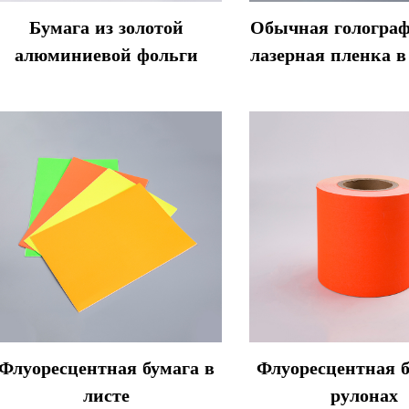
Бумага из золотой
Обычная гологра
алюминиевой фольги
лазерная пленка в
Флуоресцентная бумага в
Флуоресцентная б
листе
рулонах