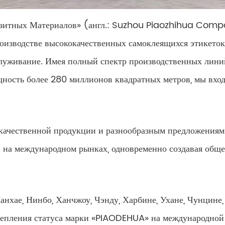
итных Материалов» (англ.: Suzhou Piaozhihua Compo
оизводстве высококачественных самоклеящихся этикеток
служивание. Имея полный спектр производственных линий
щность более 280 миллионов квадратных метров, мы вхо
окачественной продукции и разнообразным предложениям
 и на международном рынках, одновременно создавая об
нхае, Нинбо, Ханчжоу, Чэнду, Харбине, Ухане, Чунцине,
репления статуса марки «PIAODEHUA» на международной 