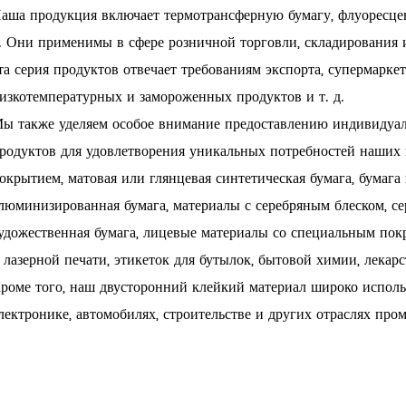
аша продукция включает термотрансферную бумагу, флуоресцен
.
Они применимы в сфере розничной торговли, складирования 
та серия продуктов отвечает требованиям экспорта, супермаркет
изкотемпературных и замороженных продуктов и т. д.
ы также уделяем особое внимание предоставлению индивидуа
родуктов для удовлетворения уникальных потребностей наших 
окрытием, матовая или глянцевая синтетическая бумага, бумаг
люминизированная бумага, материалы с серебряным блеском, се
удожественная бумага, лицевые материалы со специальным покр
 лазерной печати, этикеток для бутылок, бытовой химии, лекарс
роме того, наш двусторонний клейкий материал широко использ
лектронике, автомобилях, строительстве и других отраслях пр