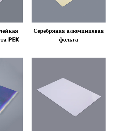
лейкая
Серебряная алюминиевая
ета PEK
фольга