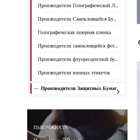
Производители Голографической Лазерной Пленки
Производители Самоклеящейся Бумаги из Алюминиевой Фольги
Голографическая лазерная пленка
Производители самоклеящейся фотобумаги
Производители флуоресцентной бумаги
Производители винных этикеток
Производители Защитных Бумаг
ПЬЯОЧЖИХУА