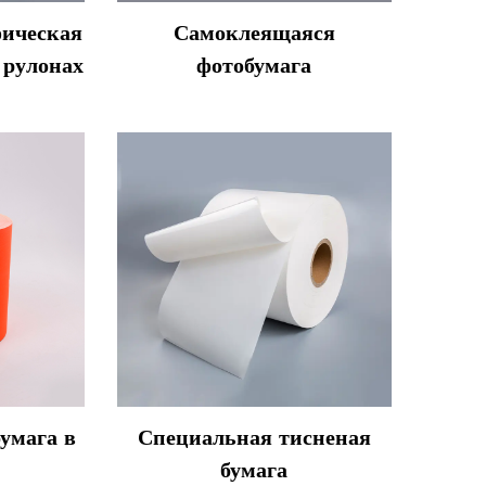
фическая
Самоклеящаяся
 рулонах
фотобумага
умага в
Специальная тисненая
бумага