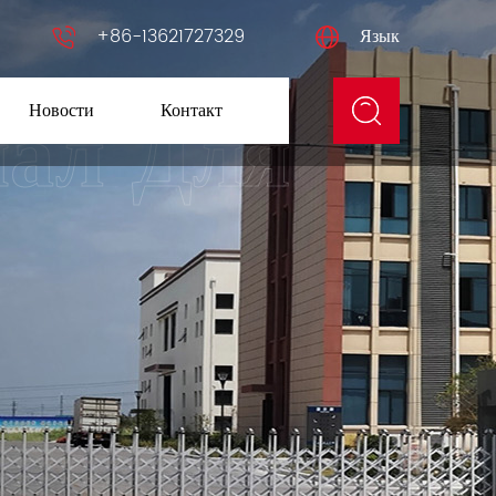
+86-13621727329
Язык
Новости
Контакт