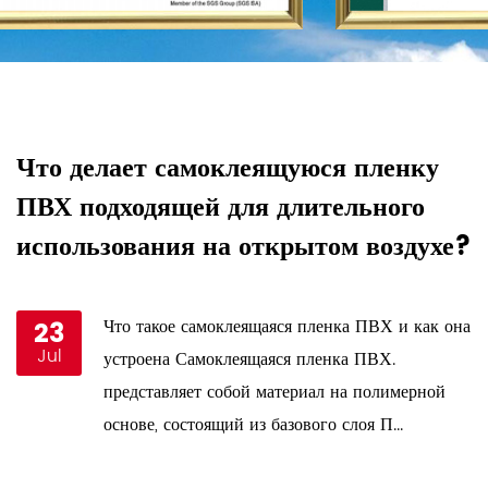
Что делает самоклеящуюся пленку
К
ПВХ подходящей для длительного
п
использования на открытом воздухе?
у
23
Что такое самоклеящаяся пленка ПВХ и как она
Jul
и
устроена Самоклеящаяся пленка ПВХ.
представляет собой материал на полимерной
основе, состоящий из базового слоя П...