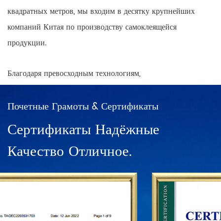
квадратных метров, мы входим в десятку крупнейших
компаний Китая по производству самоклеящейся
продукции.
Благодаря превосходным технологиям,
высококачественной продукции и разнообразным
предложениям мы завоевали высокую степень влияния и
Почетные Грамоты & Сертификаты
узнаваемости бренда как на внутреннем, так и на
Сертификаты Надёжные
международном рынках, одновременно создавая
Качество Отличное.
общенациональный охват точек продаж продукции с
позитивным и прогрессивным мышлением.
В Китае существуют сети прямых продаж в Шанхае,
Нинбо, Ханчжоу, Чэнду, Харбине, Ухане, Чунцине,