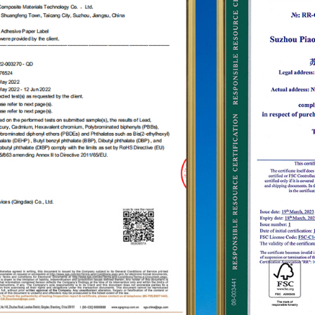
Гуанчжоу, Чанша, Пекине и десятки франчайзинговых
сетей. Для дальнейшего укрепления статуса марки
«PIAODEHUA» на международной арене мы создали
маркетинговую сеть в десятках стран и регионов, таких
как США, Германия, Япония, Южная Корея, Бразилия,
Мексика, Россия, Ближний Восток и т.д., охватывающую
Азию, Европу, Америку, Африку и другие регионы, и
стали долгосрочным стабильным поставщиком.