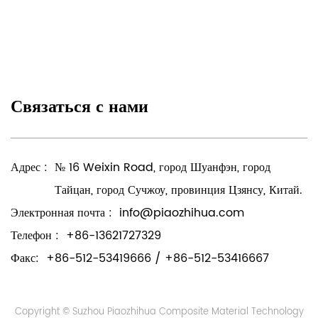
Связаться с нами
Адрес :
№ 16 Weixin Road, город Шуанфэн, город
Тайцан, город Сучжоу, провинция Цзянсу, Китай.
Электронная почта :
info@piaozhihua.com
Телефон :
+86-13621727329
Факс:
+86-512-53419666 / +86-512-53416667
Copyright © Suzhou Piaozhihua Composite Material Technology