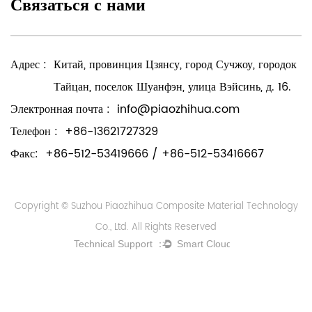
Связаться с нами
Адрес :
Китай, провинция Цзянсу, город Сучжоу, городок
Тайцан, поселок Шуанфэн, улица Вэйсинь, д. 16.
Электронная почта :
info@piaozhihua.com
Телефон :
+86-13621727329
Факс:
+86-512-53419666 / +86-512-53416667
Copyright © Suzhou Piaozhihua Composite Material Technology
Co., Ltd. All Rights Reserved