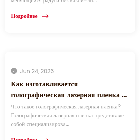
меняющейся радуги без какой-ли...
Подробнее
Jun 24, 2026
Как изготавливается
голографическая лазерная пленка и
каковы ее лучшие варианты
Что такое голографическая лазерная пленка?
Голографическая лазерная пленка представляет
использования?
собой специализирова...