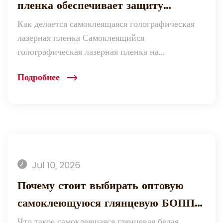
пленка обеспечивает защиту
упаковки от подделки?
Как делается самоклеящаяся голографическая
лазерная пленка Самоклеящийся
голографическая лазерная пленка на...
Подробнее
Jul 10, 2026
Почему стоит выбирать оптовую
самоклеющуюся глянцевую БОПП
белого цвета для ваших нужд в
Что такое самоклеящаяся глянцевая белая