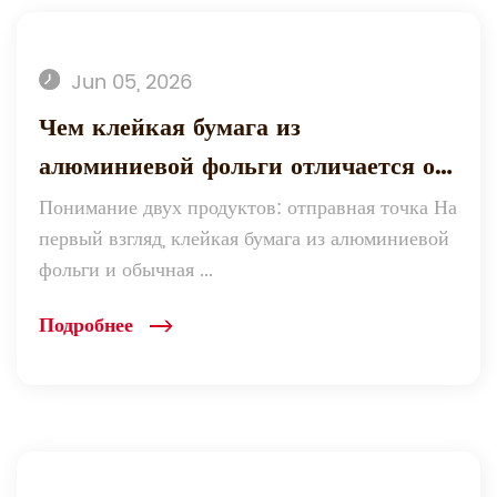
Jun 05, 2026
Чем клейкая бумага из
алюминиевой фольги отличается от
обычной клейкой фольги и какую
Понимание двух продуктов: отправная точка На
первый взгляд, клейкая бумага из алюминиевой
выбрать?
фольги и обычная ...
Подробнее