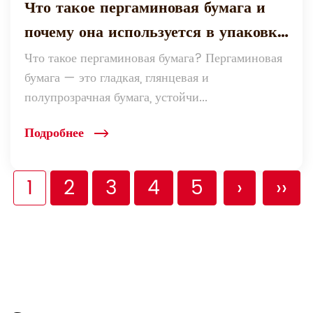
Что такое пергаминовая бумага и
почему она используется в упаковке
и поделках?
Что такое пергаминовая бумага? Пергаминовая
бумага — это гладкая, глянцевая и
полупрозрачная бумага, устойчи...
Подробнее
1
2
3
4
5
›
››