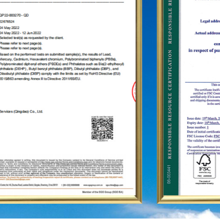
«PIAODEHUA» на международной арене мы создали
маркетинговую сеть в десятках стран и регионов, таких
как США, Германия, Япония, Южная Корея, Бразилия,
Мексика, Россия, Ближний Восток и т.д., охватывающую
Азию, Европу, Америку, Африку и другие регионы, и
стали долгосрочным стабильным поставщиком.