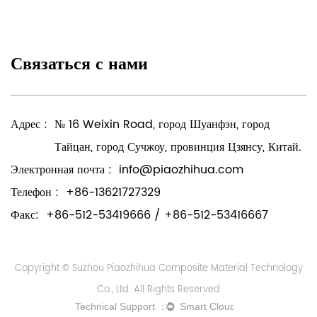
Связаться с нами
Адрес :
№ 16 Weixin Road, город Шуанфэн, город
Тайцан, город Сучжоу, провинция Цзянсу, Китай.
Электронная почта :
info@piaozhihua.com
Телефон :
+86-13621727329
Факс:
+86-512-53419666 / +86-512-53416667
Copyright © Suzhou Piaozhihua Composite Material Technology
Co., Ltd. All Rights Reserved