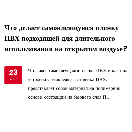
Что делает самоклеящуюся пленку
К
ПВХ подходящей для длительного
п
использования на открытом воздухе?
у
23
Что такое самоклеящаяся пленка ПВХ и как она
Jul
и
устроена Самоклеящаяся пленка ПВХ.
представляет собой материал на полимерной
основе, состоящий из базового слоя П...