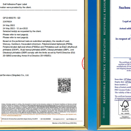
сетей. Для дальнейшего укрепления статуса марки
«PIAODEHUA» на международной арене мы создали
маркетинговую сеть в десятках стран и регионов, таких
как США, Германия, Япония, Южная Корея, Бразилия,
Мексика, Россия, Ближний Восток и т.д., охватывающую
Азию, Европу, Америку, Африку и другие регионы, и
стали долгосрочным стабильным поставщиком.