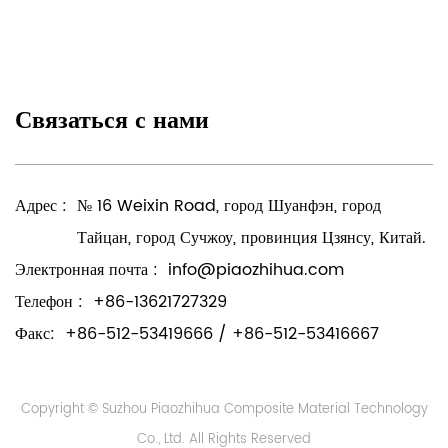
Связаться с нами
Адрес :
№ 16 Weixin Road, город Шуанфэн, город
Тайцан, город Сучжоу, провинция Цзянсу, Китай.
Электронная почта :
info@piaozhihua.com
Телефон :
+86-13621727329
Факс:
+86-512-53419666 / +86-512-53416667
Copyright © Suzhou Piaozhihua Composite Material Technology
Co., Ltd. All Rights Reserved