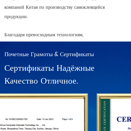
компаний Китая по производству самоклеящейся
продукции.
Благодаря превосходным технологиям,
высококачественной продукции и разнообразным
предложениям мы завоевали высокую степень влияния и
Почетные Грамоты & Сертификаты
узнаваемости бренда как на внутреннем, так и на
Сертификаты Надёжные
международном рынках, одновременно создавая
Качество Отличное.
общенациональный охват точек продаж продукции с
позитивным и прогрессивным мышлением.
В Китае существуют сети прямых продаж в Шанхае,
Нинбо, Ханчжоу, Чэнду, Харбине, Ухане, Чунцине,
Гуанчжоу, Чанша, Пекине и десятки франчайзинговых