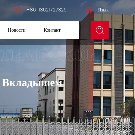
+86-13621727329
Язык
Новости
Контакт
м Вкладышем