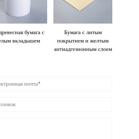
древесная бумага с
Бумага с литым
Бум
елым вкладышем
покрытием и желтым
покры
антиадгезионным слоем
антиадг