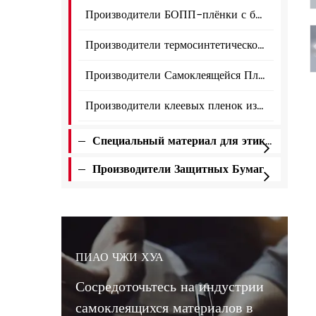
Производители БОПП-плёнки с белым глянцевым покрытием
Производители термосинтетической бумаги
Производители Самоклеящейся Пленки ПВХ
Производители клеевых пленок из ПЭТ
Специальный материал для этикеток
Производители Защитных Бумаг
ПИАО ЧЖИ ХУА
Сосредоточьтесь на индустрии
самоклеящихся материалов в