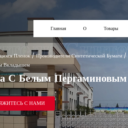
Главная
О
Товары
щихся Пленок
/
Производители Синтетической Бумаги
/
ым Вкладышем
га С Белым Пергаминовы
ЯЖИТЕСЬ С НАМИ