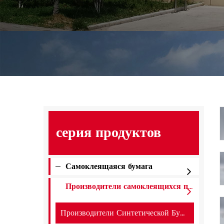
серия продуктов
Самоклеящаяся бумага
Производители самоклеящихся пленок
Производители Синтетической Бумаги