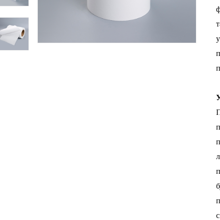
ф
у
п
л