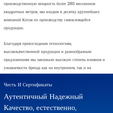
производственную мощность более 280 миллионов
квадратных метров, мы входим в десятку крупнейших
компаний Китая по производству самоклеящейся
продукции.
Благодаря превосходным технологиям,
высококачественной продукции и разнообразным
предложениям мы завоевали высокую степень влияния и
узнаваемости бренда как на внутреннем, так и на
международном рынках, одновременно создавая
общенациональный охват точек продаж продукции с
Честь И Сертификаты
позитивным и прогрессивным мышлением.
Аутентичный Надежный
Качество, естественно,
В Китае существуют сети прямых продаж в Шанхае,