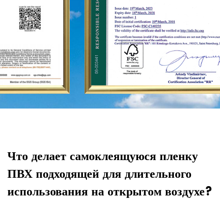
Что делает самоклеящуюся пленку
К
ПВХ подходящей для длительного
п
использования на открытом воздухе?
у