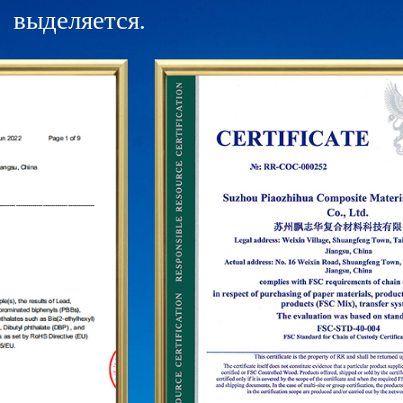
Нинбо, Ханчжоу, Чэнду, Харбине, Ухане, Чунцине,
выделяется.
Гуанчжоу, Чанше, Пекине и десятки франчайзинговых
сетей. Для дальнейшего утверждения статуса бренда
«PUODEHUA» на международной арене мы создали
маркетинговую сеть в десятках стран и регионов, таких
как США, Германия, Япония, Южная Корея, Бразилия,
Мексика, Россия, Ближний Восток. и так далее, охватывая
Азию, Европу, Америку, Африку и другие регионы, и
стали долгосрочным стабильным поставщиком.