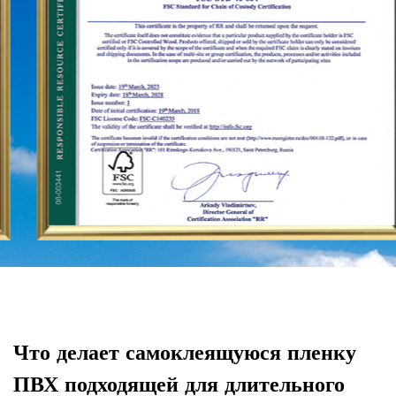
Азию, Европу, Америку, Африку и другие регионы, и
стали долгосрочным стабильным поставщиком.
Что делает самоклеящуюся пленку
К
ПВХ подходящей для длительного
п