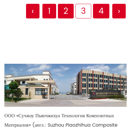
‹
1
2
3
4
›
ООО «Сучжоу Пьяочжихуа Технология Композитных
Материалов» (англ.: Suzhou Piaozhihua Composite